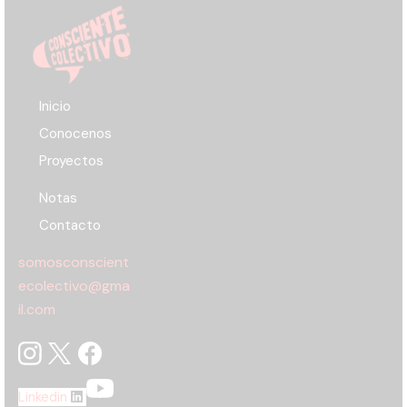
Inicio
Conocenos
Proyectos
Notas
Contacto
somosconscient
ecolectivo@gma
il.com
Linkedin